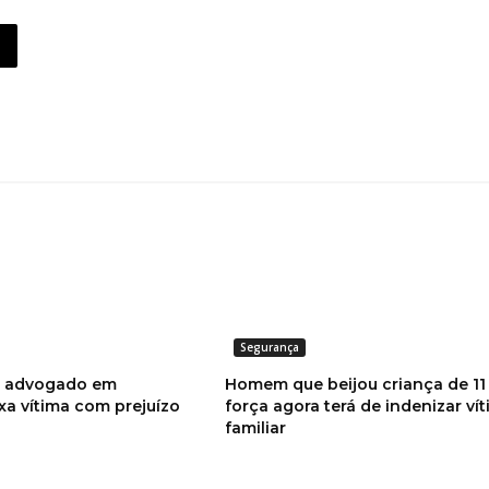
Segurança
o advogado em
Homem que beijou criança de 11
xa vítima com prejuízo
força agora terá de indenizar ví
familiar