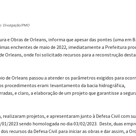
o: Divulgação/PMO
tura e Obras de Orleans, informa que apesar das pontes (uma em 
ltimas enchentes de maio de 2022, imediatamente a Prefeitura pro
de Orleans, onde foi solicitado recursos para a reconstrução desta
ípio de Orleans passou a atender os parâmetros exigidos para ocorr
 os procedimentos eram: levantamento da bacia hidrográfica,
adas, e claro, a elaboração de um projeto que garantisse a segu
a, realizaram projetos, e apresentaram junto à Defesa Civil com su
 16/01/2023 sendo homologada no dia 03/02/2023. Deste, duas empr
os recursos da Defesa Civil para iniciar as obras e dar assim, a O