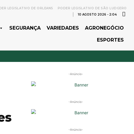
ER LEGISLATIVO DE ORLEANS
PODER LEGISLATIVO DE SÃO LUDGERO
10 AGOSTO 2026 - 2:04
SEGURANÇA
VARIEDADES
AGRONEGÓCIO
ESPORTES
-Anúncio-
-Anúncio-
es
-Anúncio-