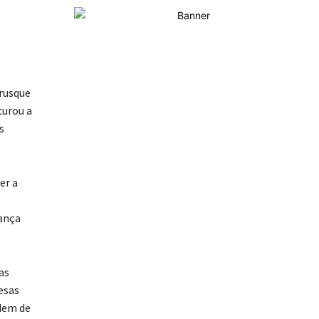
Brusque
curou a
s
er a
rança
as
esas
rdem de