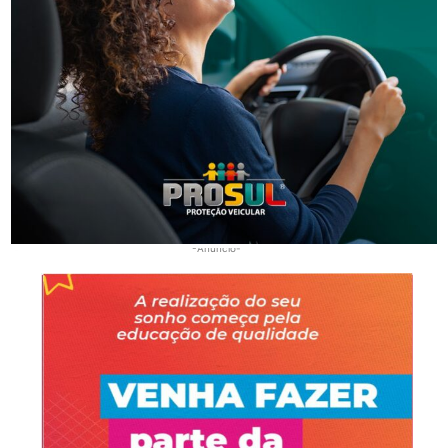
Segurança
Homem é preso por ameaça e injúria à mulher em
Lauro Müller
-Anúncio-