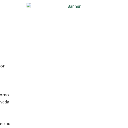
por
 como
ivada
deixou