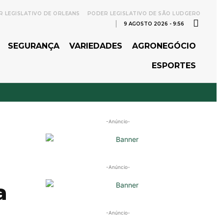
 LEGISLATIVO DE ORLEANS
PODER LEGISLATIVO DE SÃO LUDGERO
9 AGOSTO 2026 - 9:56
SEGURANÇA
VARIEDADES
AGRONEGÓCIO
ESPORTES
-Anúncio-
-Anúncio-
a
-Anúncio-