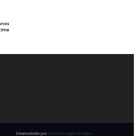
anos
ítima
Desenvolvido por
QiNetcom Agência Digital