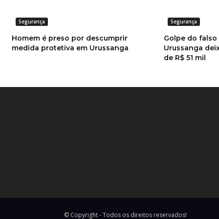
Segurança
Segurança
Homem é preso por descumprir
Golpe do fals
medida protetiva em Urussanga
Urussanga deix
de R$ 51 mil
© Copyright - Todos os direitos reservados!