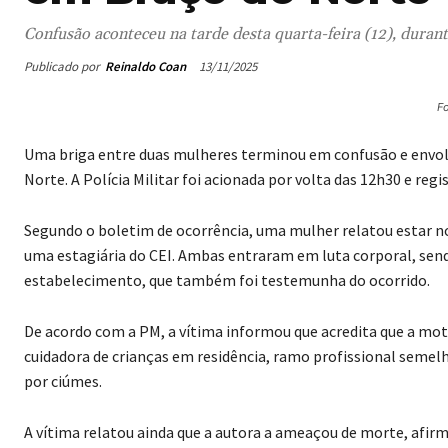
Confusão aconteceu na tarde desta quarta-feira (12), duran
Publicado por
Reinaldo Coan
13/11/2025
Fo
Uma briga entre duas mulheres terminou em confusão e envolveu
Norte. A Polícia Militar foi acionada por volta das 12h30 e reg
Segundo o boletim de ocorrência, uma mulher relatou estar no C
uma estagiária do CEI. Ambas entraram em luta corporal, send
estabelecimento, que também foi testemunha do ocorrido.
De acordo com a PM, a vítima informou que acredita que a moti
cuidadora de crianças em residência, ramo profissional semel
por ciúmes.
A vítima relatou ainda que a autora a ameaçou de morte, afirma