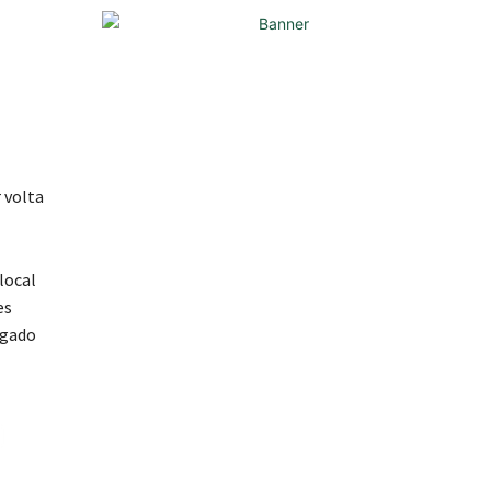
 volta
local
es
igado