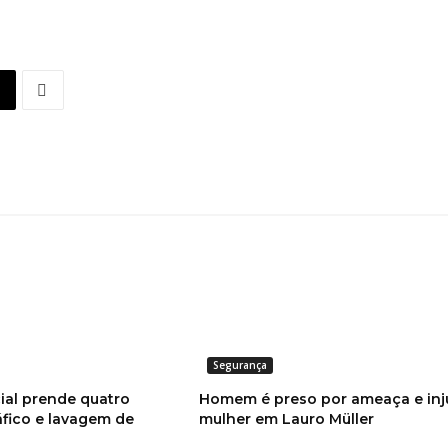
Segurança
ial prende quatro
Homem é preso por ameaça e injú
áfico e lavagem de
mulher em Lauro Müller