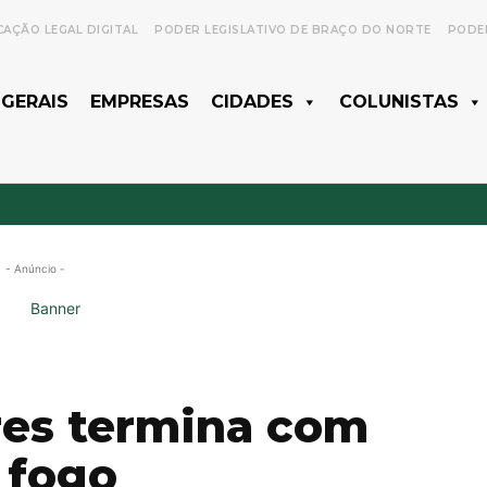
CAÇÃO LEGAL DIGITAL
PODER LEGISLATIVO DE BRAÇO DO NORTE
PODER
 GERAIS
EMPRESAS
CIDADES
COLUNISTAS
- Anúncio -
ares termina com
 fogo