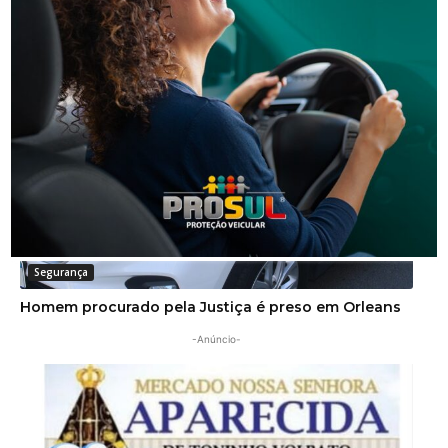
Segurança
Operação da Polícia Civil resulta na prisão de três
pessoas em Orleans
Segurança
Homem procurado pela Justiça é preso em Orleans
-Anúncio-