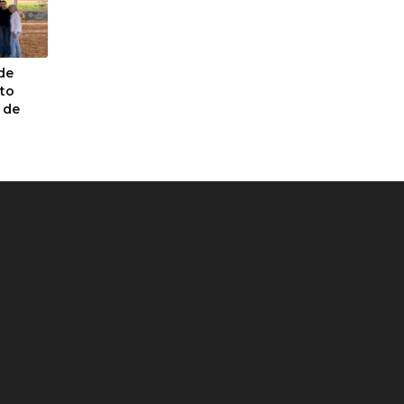
de
to
 de