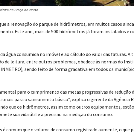
feitura de Braço do Norte
gue a renovação do parque de hidrômetros, em muitos casos ainda
ento. Este ano, mais de 500 hidrômetros já foram instalados e o
 da água consumida no imóvel e ao cálculo do valor das faturas. A 
o de leitura, entre outros problemas, obedece às normas do Inst
 (INMETRO), sendo feito de forma gradativa em todos os municípi
amental para o cumprimento das metas progressivas de redução 
acionais para o saneamento básico”, explica o gerente da Agência 
ando que os hidrômetros, assim como outros equipamentos, estã
mete sua vida útil e a precisão na medição do consumo.
s é comum que o volume de consumo registrado aumente, o que 