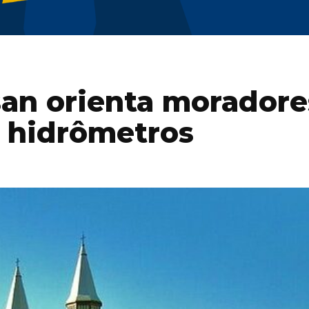
san orienta moradore
 hidrômetros