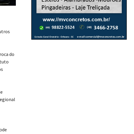
utros
troca do
ituto
os
de
Regional
o
pode