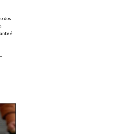
ão dos
a
tante é
 –