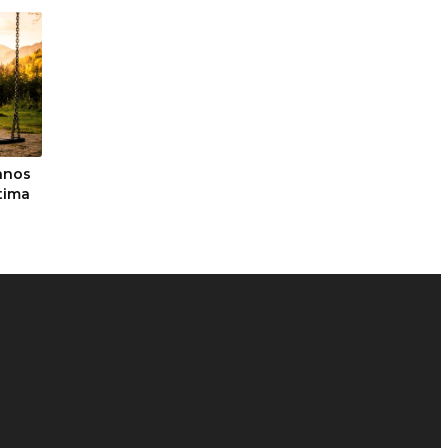
anos
ítima