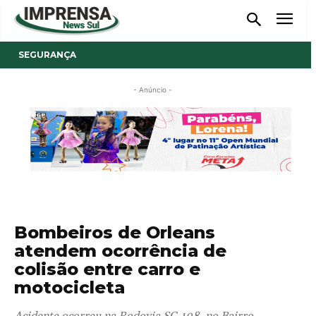
SEGURANÇA
- Anúncio -
Bombeiros de Orleans
atendem ocorrência de
colisão entre carro e
motocicleta
Acidente ocorreu na Rodovia SC-108, no Bairro