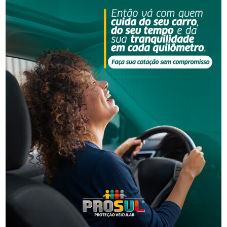
Segurança
Homem é preso por descumprir medida protetiva
em Urussanga
Segurança
Golpe do falso advogado em Urussanga deixa vítima
com prejuízo de R$ 51 mil