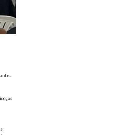
tantes
co, as
s.