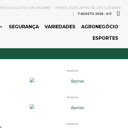
ER LEGISLATIVO DE ORLEANS
PODER LEGISLATIVO DE SÃO LUDGERO
7 AGOSTO 2026 - 6:11
SEGURANÇA
VARIEDADES
AGRONEGÓCIO
ESPORTES
-Anúncio-
-Anúncio-
-Anúncio-
s,