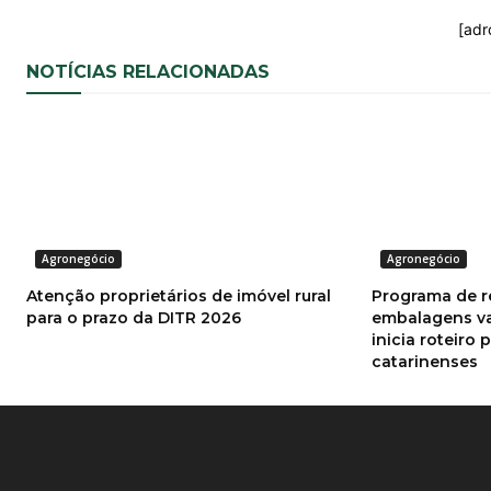
[adr
NOTÍCIAS RELACIONADAS
Agronegócio
Agronegócio
Atenção proprietários de imóvel rural
Programa de 
para o prazo da DITR 2026
embalagens va
inicia roteiro 
catarinenses