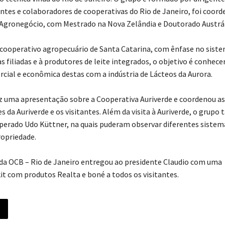
entes e colaboradores de cooperativas do Rio de Janeiro, foi coor
 Agronegócio, com Mestrado na Nova Zelândia e Doutorado Austrá
 cooperativo agropecuário de Santa Catarina, com ênfase no sist
 filiadas e à produtores de leite integrados, o objetivo é conhece
cial e econômica destas com a indústria de Lácteos da Aurora.
ez uma apresentação sobre a Cooperativa Auriverde e coordenou as
da Auriverde e os visitantes. Além da visita à Auriverde, o grup
perado Udo Küttner, na quais puderam observar diferentes sistem
ropriedade.
te da OCB – Rio de Janeiro entregou ao presidente Claudio com uma
kit com produtos Realta e boné a todos os visitantes.