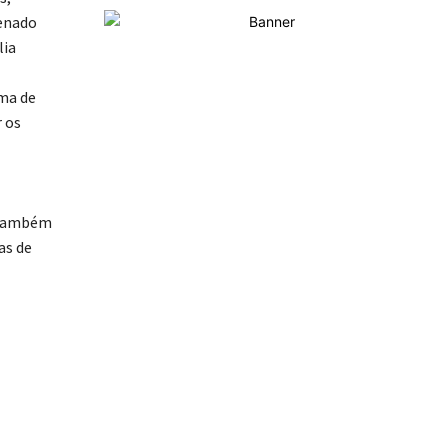
denado
lia
ema de
r os
o também
as de