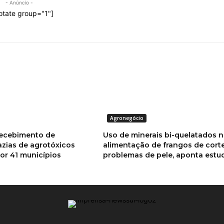
- Anúncio -
otate group="1"]
Agronegócio
recebimento de
Uso de minerais bi-quelatados n
zias de agrotóxicos
alimentação de frangos de cort
por 41 municípios
problemas de pele, aponta estu