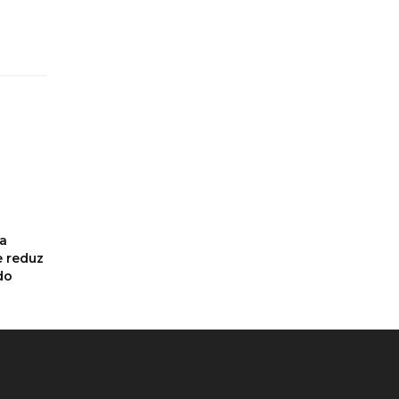
a
e reduz
do