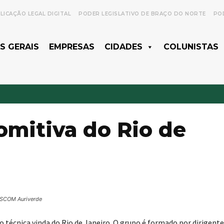
LICAÇÃO LEGAL DIGITAL
PODER LEGISLATIVO DE BRAÇO DO NORTE
POD
S GERAIS
EMPRESAS
CIDADES
COLUNISTAS
omitiva do Rio de
SCOM Auriverde
o técnica vinda do Rio de Janeiro. O grupo é formado por dirigente