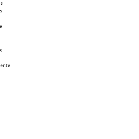
os
s
e
 e
mente