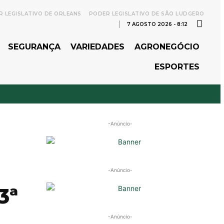
 LEGISLATIVO DE ORLEANS
PODER LEGISLATIVO DE SÃO LUDGERO
7 AGOSTO 2026 - 8:12
SEGURANÇA
VARIEDADES
AGRONEGÓCIO
ESPORTES
-Anúncio-
-Anúncio-
3ª
-Anúncio-