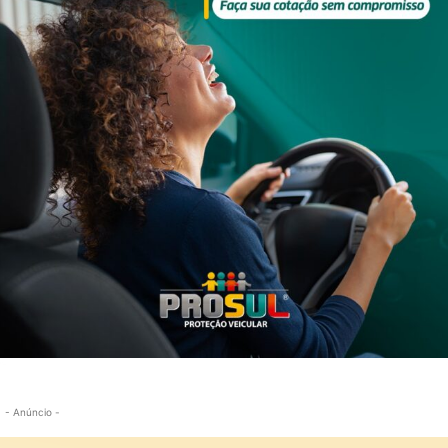
ier, no bairro Cidade Nova, em Itajaí, armado com um facão, prov
e de domingo 27 outubro.
agressor, resultando em um confronto físico. Durante a luta, o port
soa presente no local, que estava armada, reagiu à situação e atir
u o local tinha um mandado de prisão em aberto por estupro de
do e levado ao Centro Integrado de Saúde (CIS) no bairro São Vicent
nto médico.
so. A situação gerou grande apreensão entre os fiéis, e as circunst
- Anúncio -