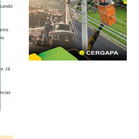
ocando
eiro
ou
e. Já
âncias