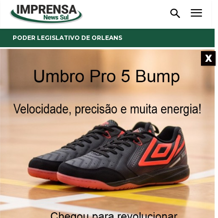
PODER LEGISLATIVO DE ORLEANS
X
- Anúncio -
Aprovado pelo Legislativo de
Orleans, projeto que autoriza
instalação de base de apoio
operacional da PM no
quiosque na área coberta da