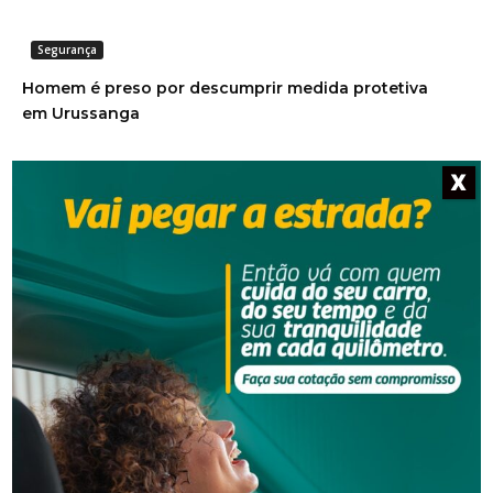
Segurança
Homem é preso por descumprir medida protetiva
em Urussanga
X
Segurança
Golpe do falso advogado em Urussanga deixa vítima
com prejuízo de R$ 51 mil