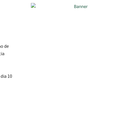
mo de
cia
dia 10