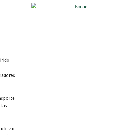
irido
oradores
ansporte
itas
culo vai