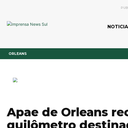
PUB
NOTICIA
ORLEANS
Apae de Orleans re
quilômetro destina