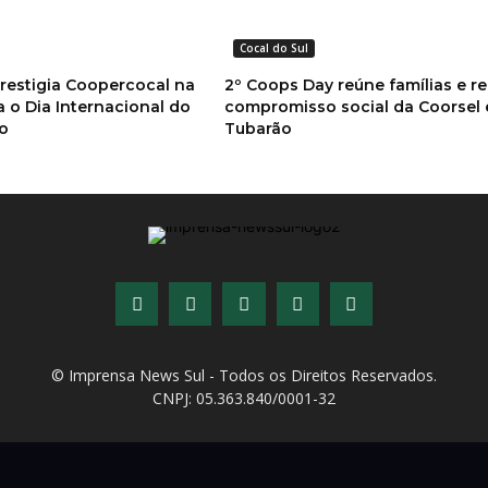
Cocal do Sul
estigia Coopercocal na
2º Coops Day reúne famílias e r
a o Dia Internacional do
compromisso social da Coorsel
mo
Tubarão
© Imprensa News Sul - Todos os Direitos Reservados.
CNPJ: 05.363.840/0001-32