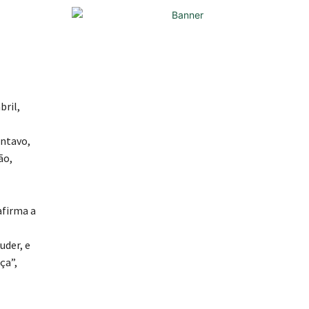
bril,
entavo,
ão,
afirma a
uder, e
ça”,