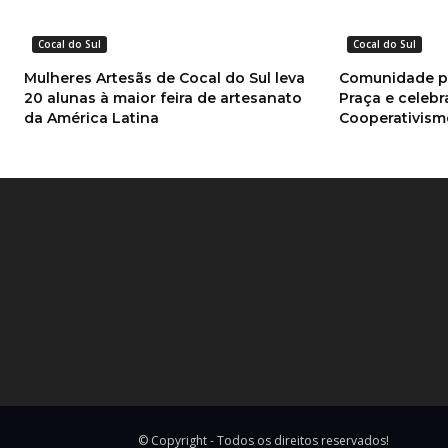
Cocal do Sul
Cocal do Sul
Mulheres Artesãs de Cocal do Sul leva
Comunidade pr
20 alunas à maior feira de artesanato
Praça e celebr
da América Latina
Cooperativis
© Copyright - Todos os direitos reservados!