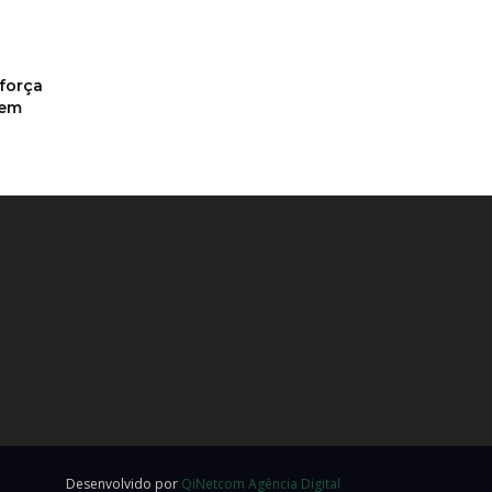
eforça
 em
Desenvolvido por
QiNetcom Agência Digital