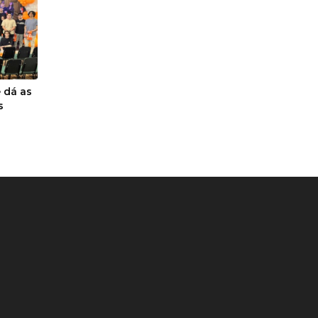
 dá as
s