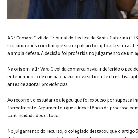
A 2ª Câmara Civil do Tribunal de Justiça de Santa Catarina (T
Criciúma após concluir que sua expulsão foi aplicada sem a ab
a ampla defesa. A decisão foi proferida no julgamento de um 
Na origem, a 1ª Vara Cível da comarca havia indeferido o pedid
entendimento de que não havia prova suficiente da efetiva apl
antes de adotar providências.
Ao recorrer, o estudante alegou que foi expulso por suposta in
formalmente. Argumentou que a inexistência de processo admini
continuidade dos estudos.
No julgamento do recurso, o colegiado destacou que o artigo 5º
defesa em processos judiciais e administrativos — garantias 