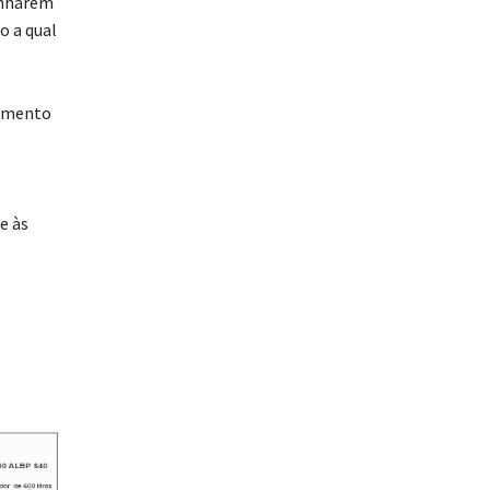
o a qual
dimento
e às