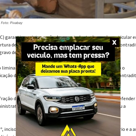
Foto: Pixabay
JSC) garantiu a reintegração de um estudante de escola particular 
ertura de procedimento administrativo que assegurasse o contradi
agravo de instrumento interposto pelo aluno.
o liminar que buscava suspender os efeitos da expulsão, sob o
icação da medida e de que seria necessário oportunizar o contradi
fração disciplinar, sem ter recebido a oportunidade de se defender
strativo violou seus direitos constitucionais e prejudicou a
, inciso LV, da Constituição Federal assegura o contraditório e a 
aplicáveis também às instituições privadas de ensino, por desemp