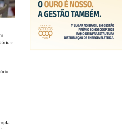
em
tório e
tório
ampla
enharem