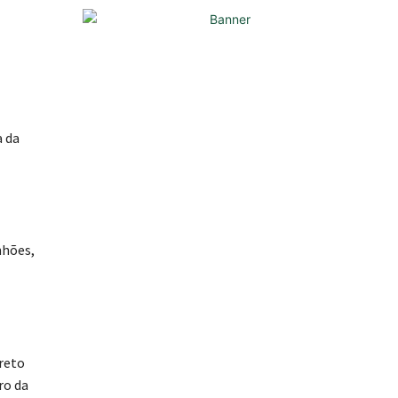
a da
nhões,
reto
ro da