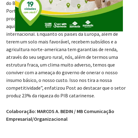
do Brasil. Temos apenas 15% da população do Brasil.
Portanto, somos um Estado que precisa exportar nossa
produção, porque não temos consumidores suficientes
aqui dentro. Temos que pensar numa competitividade
internacional. Enquanto os países da Europa, além de
terem um solo mais favorável, recebem subsídios e a
agricultura norte-americana tem garantias de renda,
através do seu seguro rural, nós, além de termos uma
estrutura fraca, um clima muito adverso, temos que
conviver com a ameaça do governo de onerar o nosso
insumo básico, o nosso custo. Isso nos tira a nossa
competitividade”, enfatizou Post ao destacar que o setor
produz 23% da riqueza do PIB catarinense.
Colaboração: MARCOS A. BEDIN /
MB Comunicação
Empresarial/Organizacional