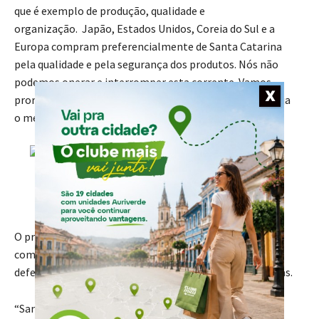
que é exemplo de produção, qualidade e
organização. Japão, Estados Unidos, Coreia do Sul e a
Europa compram preferencialmente de Santa Catarina
pela qualidade e pela segurança dos produtos. Nós não
podemos onerar e interromper esta corrente. Vamos
X
prorrogar a isenção e deixar que a reforma tributária seja
o mediador desta questão”, defendeu Zonta.
Presidente da FECOAGRO, Cláudio Post – Divulgação/Imprensa
News Sul
O presidente da FECOAGRO,
Cláudio Post
, destacou a
competitividade internacional de Santa Catarina ao
defender a isenção do ICMS sobre os defensivos agrícolas.
“Santa Catarina é o quinto maior produtor de alimento