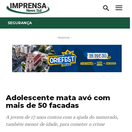
SEGURANÇA
- Anúncio -
Adolescente mata avó com
mais de 50 facadas
A jovem de 17 anos contou com a ajuda do namorado,
também menor de idade, para cometer o crime