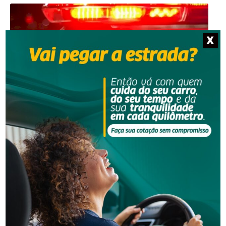
X
Segurança
Golpe do falso advogado em Urussanga deixa vítima
com prejuízo de R$ 51 mil