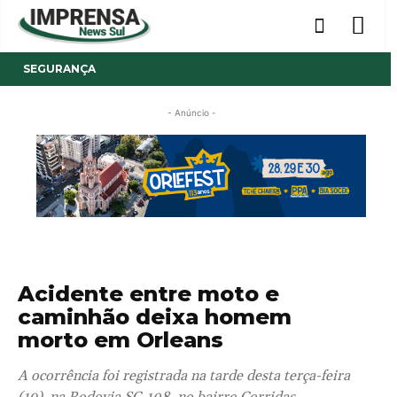
SEGURANÇA
- Anúncio -
Acidente entre moto e
caminhão deixa homem
morto em Orleans
A ocorrência foi registrada na tarde desta terça-feira
(19), na Rodovia SC-108, no bairro Corridas.