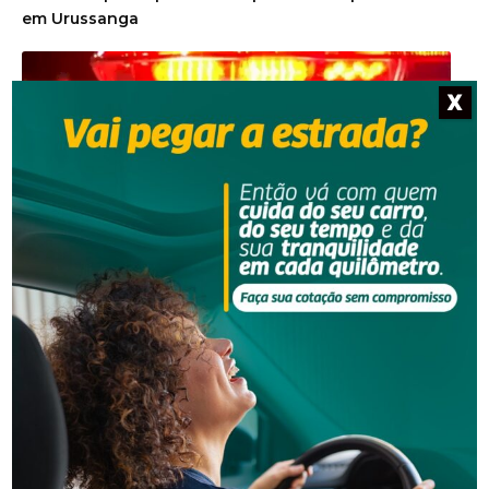
X
Segurança
Golpe do falso advogado em Urussanga deixa vítima
com prejuízo de R$ 51 mil
Segurança