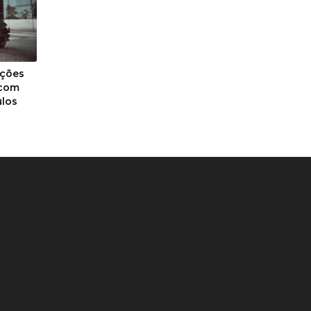
ições
 com
ulos