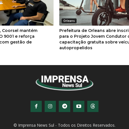
Orleans
a, Coorsel mantém
Prefeitura de Orleans abre inscr
SO 9001 e reforça
para o Projeto Jovem Condutor
com gestão de
capacitação gratuita sobre veíc
autopropelidos
© Imprensa News Sul - Todos os Direitos Reservados.