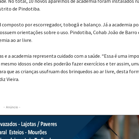
dade. No total, 10 novos aparelhos de academia foram instalados n
strito de Pindotiba.
d composto por escorregador, tobogã e balanço. Já a academia po
possuem orientações sobre o uso. Pindotiba, Cohab João de Barro 
ia ao ar livre.
nças e a academia representa cuidado com a saúde. “Essa é uma imp
té mesmo idosos onde eles poderão fazer exercícios e ter assim, um
ra que as crianças usufruam dos brinquedos ao ar livre, desta form
iz Vieira.
- Anúncio -