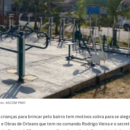
oto: ASCOM PMO
s crianças para brincar pelo bairro tem motivos sobra para se alegr
a e Obras de Orleans que tem no comando Rodrigo Vieira e o secret