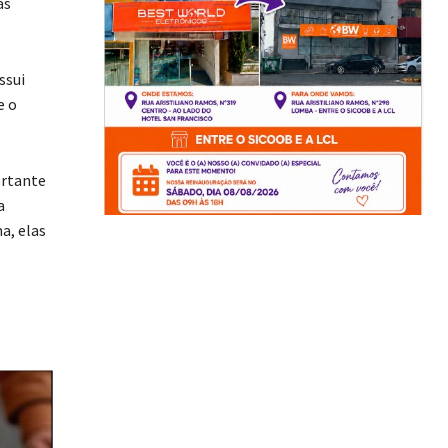
as
ssui
e o
ortante
a
a, elas