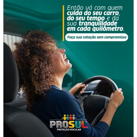
Segurança
Homem é preso por descumprir medida protetiva
em Urussanga
Segurança
Golpe do falso advogado em Urussanga deixa vítima
com prejuízo de R$ 51 mil