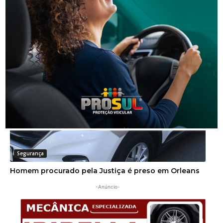
Segurança
Operação da Polícia Civil resulta na prisão de três
pessoas em Orleans
Segurança
Homem procurado pela Justiça é preso em Orleans
-Anúncio-