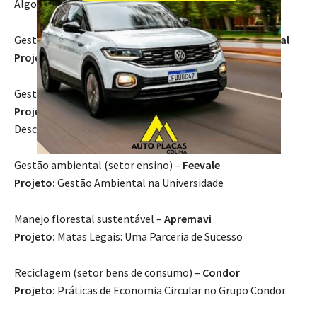
Algodão
Gestão ambiental (setor eletromecânico) –
Nidec Global
Projeto:
Carbono Neutro
Gestão ambiental (setor energia) –
Engie Brasil Energia
Projeto:
Jornada pelo Clima: Programa de
Descarbonização de Fornecedores
Gestão ambiental (setor ensino) –
Feevale
Projeto:
Gestão Ambiental na Universidade
Manejo florestal sustentável –
Apremavi
Projeto:
Matas Legais: Uma Parceria de Sucesso
Reciclagem (setor bens de consumo) –
Condor
Projeto:
Práticas de Economia Circular no Grupo Condor