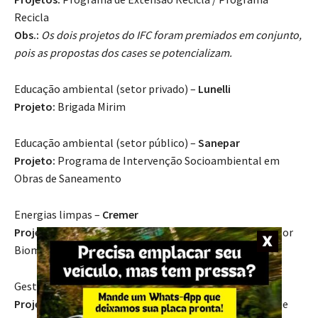
Recicla
Obs.:
Os dois projetos do IFC foram premiados em conjunto,
pois as propostas dos cases se potencializam.
Educação ambiental (setor privado) –
Lunelli
Projeto:
Brigada Mirim
Educação ambiental (setor público) –
Sanepar
Projeto:
Programa de Intervenção Socioambiental em
Obras de Saneamento
Energias limpas –
Cremer
Projeto:
Substituição do Aquecedor de Fluido Térmico por
Biomassa de Cavaco de Eucalipto
Gestão ambiental (setor têxtil) –
Döhler
Projeto:
Gestão da Rastreabilidade da Toalha Felpuda de