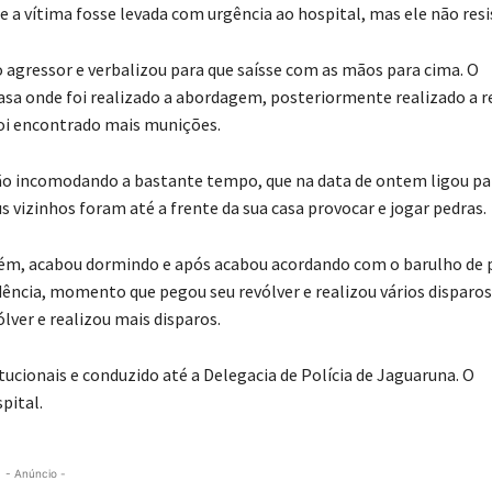
ue a vítima fosse levada com urgência ao hospital, mas ele não resi
o agressor e verbalizou para que saísse com as mãos para cima. O
asa onde foi realizado a abordagem, posteriormente realizado a r
foi encontrado mais munições.
tão incomodando a bastante tempo, que na data de ontem ligou pa
us vizinhos foram até a frente da sua casa provocar e jogar pedras.
orém, acabou dormindo e após acabou acordando com o barulho de 
sidência, momento que pegou seu revólver e realizou vários disparo
ólver e realizou mais disparos.
itucionais e conduzido até a Delegacia de Polícia de Jaguaruna. O
pital.
- Anúncio -