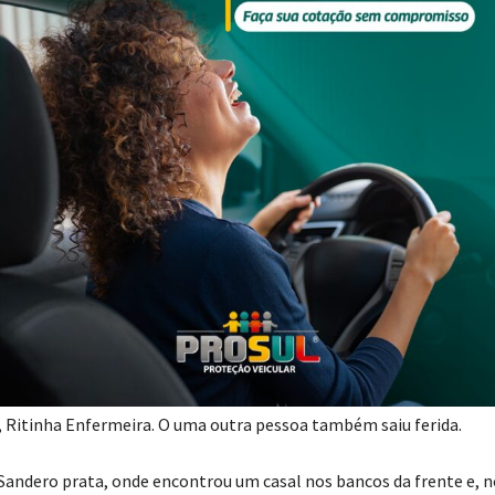
: Divulgação/PMSC
guaruna, na madrugada de domingo (2), por volta das 03h42, res
, Ritinha Enfermeira. O uma outra pessoa também saiu ferida.
ndero prata, onde encontrou um casal nos bancos da frente e, n