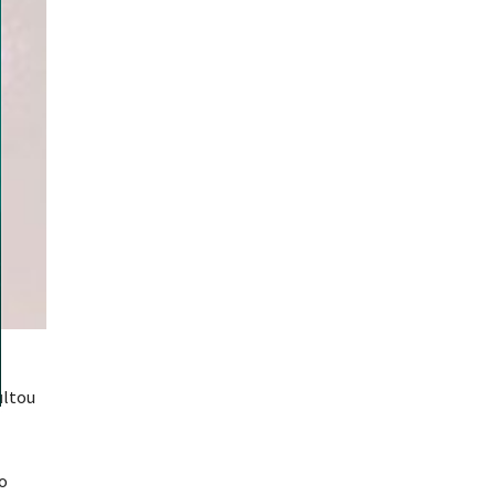
ultou
o