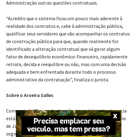
Administração outras questões contratuais.
“Acredito que o sistema ficou um pouco mais aderente à
realidade dos contratos e, cabe à administração pública,
qualificar seus servidores que vão acompanhar os contratos
de construção pública para que, quando realmente for
identificado a alteração contratual que vá gerar algum
fator de desequilíbrio econômico-financeiro, rapidamente
retrate, decida e reequilibre ou não, mas com uma decisão
adequada e bem enfrentada durante todo o processo
administrativo da contratação”, finaliza o jurista.
Sobre o Aroeira Salles
Com mais de 20 anos de atuação, o escritório de advocacia
está presente em São Paulo, Belo Horizonte, Brasília, Rio
de Janeiro e Londres, auxiliando empresas de diversos
segmentos em projetos, decisões e demandas jurídicas,