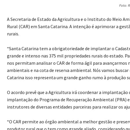
Foto: 
A Secretaria de Estado da Agricultura e o Instituto do Meio A
Rural (CAR) em Santa Catarina. A intenção é aprimorar a gest
rurais.
“Santa Catarina tem a obrigatoriedade de implantar o Cadastr
grande e intenso nas 375 mil propriedades rurais do estado. Pa
nos permitam analisar o CAR de forma ágil para avançarmos na
ambientais e na cota de reserva ambiental. Nós vamos buscar
Catarina isso representa um grande ganho rumo à produção sust
O acordo prevê que a Agricultura irá coordenar a implantação
implantação do Programa de Recuperação Ambiental (PRA) e das
instrutores de diversas entidades parceiras para realizar os 
“O CAR permite ao órgão ambiental a melhor gestão e prese
produtor rural que o tem como grande aliado, considerando qu