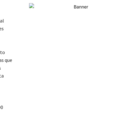
al
es
ito
as que
s
ta
00