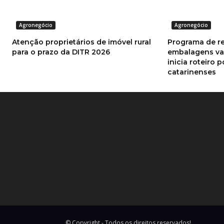
Agronegócio
Agronegócio
Atenção proprietários de imóvel rural
Programa de r
para o prazo da DITR 2026
embalagens va
inicia roteiro 
catarinenses
© Copyright - Todos os direitos reservados!