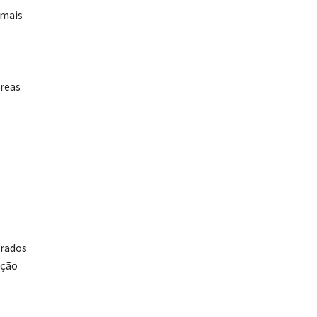
 mais
áreas
arados
ação