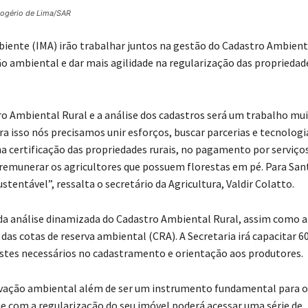
Rogério de Lima/SAR
mbiente (IMA) irão trabalhar juntos na gestão do Cadastro Ambient
ão ambiental e dar mais agilidade na regularização das propriedad
o Ambiental Rural e a análise dos cadastros será um trabalho mu
ra isso nós precisamos unir esforços, buscar parcerias e tecnologi
 certificação das propriedades rurais, no pagamento por serviço
 remunerar os agricultores que possuem florestas em pé. Para San
entável”, ressalta o secretário da Agricultura, Valdir Colatto.
 da análise dinamizada do Cadastro Ambiental Rural, assim como a
 cotas de reserva ambiental (CRA). A Secretaria irá capacitar 6
ajustes necessários no cadastramento e orientação aos produtores.
rvação ambiental além de ser um instrumento fundamental para o
e com a regularização do seu imóvel poderá acessar uma série de