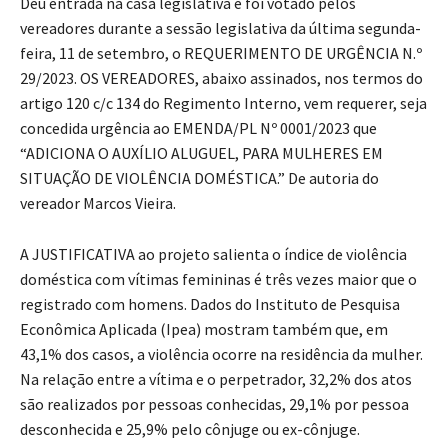
Deu entrada na casa legislativa e foi votado pelos
vereadores durante a sessão legislativa da última segunda-
feira, 11 de setembro, o REQUERIMENTO DE URGÊNCIA N.º
29/2023. OS VEREADORES, abaixo assinados, nos termos do
artigo 120 c/c 134 do Regimento Interno, vem requerer, seja
concedida urgência ao EMENDA/PL Nº 0001/2023 que
“ADICIONA O AUXÍLIO ALUGUEL, PARA MULHERES EM
SITUAÇÃO DE VIOLÊNCIA DOMÉSTICA.” De autoria do
vereador Marcos Vieira.
A JUSTIFICATIVA ao projeto salienta o índice de violência
doméstica com vítimas femininas é três vezes maior que o
registrado com homens. Dados do Instituto de Pesquisa
Econômica Aplicada (Ipea) mostram também que, em
43,1% dos casos, a violência ocorre na residência da mulher.
Na relação entre a vítima e o perpetrador, 32,2% dos atos
são realizados por pessoas conhecidas, 29,1% por pessoa
desconhecida e 25,9% pelo cônjuge ou ex-cônjuge.