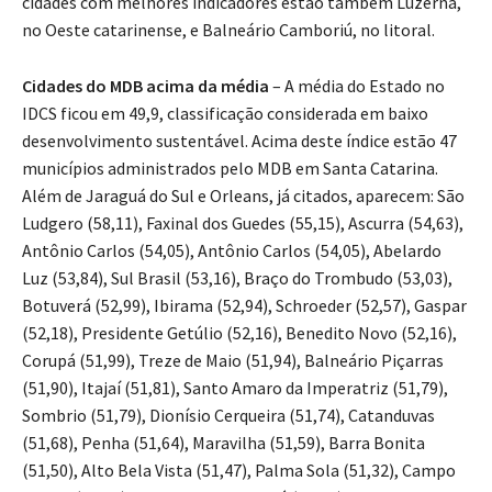
cidades com melhores indicadores estão também Luzerna,
no Oeste catarinense, e Balneário Camboriú, no litoral.
Cidades do MDB acima da média
– A média do Estado no
IDCS ficou em 49,9, classificação considerada em baixo
desenvolvimento sustentável. Acima deste índice estão 47
municípios administrados pelo MDB em Santa Catarina.
Além de Jaraguá do Sul e Orleans, já citados, aparecem: São
Ludgero (58,11), Faxinal dos Guedes (55,15), Ascurra (54,63),
Antônio Carlos (54,05), Antônio Carlos (54,05), Abelardo
Luz (53,84), Sul Brasil (53,16), Braço do Trombudo (53,03),
Botuverá (52,99), Ibirama (52,94), Schroeder (52,57), Gaspar
(52,18), Presidente Getúlio (52,16), Benedito Novo (52,16),
Corupá (51,99), Treze de Maio (51,94), Balneário Piçarras
(51,90), Itajaí (51,81), Santo Amaro da Imperatriz (51,79),
Sombrio (51,79), Dionísio Cerqueira (51,74), Catanduvas
(51,68), Penha (51,64), Maravilha (51,59), Barra Bonita
(51,50), Alto Bela Vista (51,47), Palma Sola (51,32), Campo