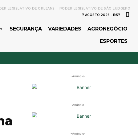
ER LEGISLATIVO DE ORLEANS
PODER LEGISLATIVO DE SÃO LUDGERO
7 AGOSTO 2026 - 11:57
SEGURANÇA
VARIEDADES
AGRONEGÓCIO
ESPORTES
-Anúncio-
-Anúncio-
ma
-Anúncio-