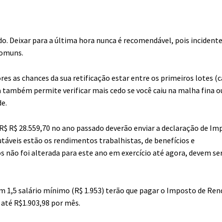
do. Deixar para a última hora nunca é recomendável, pois inciden
comuns.
es as chances da sua retificação estar entre os primeiros lotes (
 também permite verificar mais cedo se você caiu na malha fina o
de.
R$ R$ 28.559,70 no ano passado deverão enviar a declaração de Im
táveis estão os rendimentos trabalhistas, de benefícios e
s não foi alterada para este ano em exercício até agora, devem se
am 1,5 salário mínimo (R$ 1.953) terão que pagar o Imposto de Ren
 até R$1.903,98 por mês.