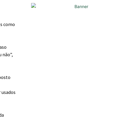
tes como
caso
u não”,
posto
r usados
da