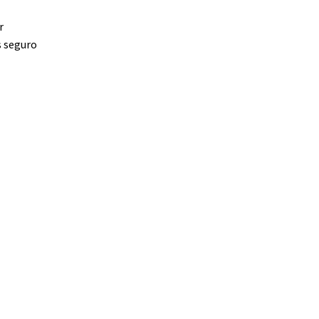
r
s seguro