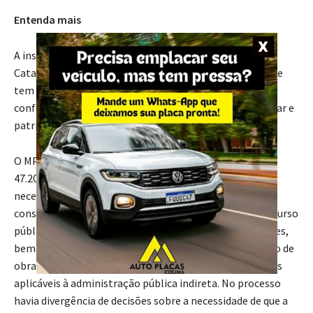
Entenda mais
A instituição da Fundação Universidade do Sul de Santa
Catarina tem origem em Leis Municipais de 1964 e 1967 e
tem personalidade jurídica de direito privado, o que lhe
confere autonomia financeira, administrativa, disciplinar e
patrimonial.
O MPSC ajuizou ação civil pública (0010274-
47.2003.8.24.0075) com o objetivo de reconhecer a
necessidade de a instituição seguir as regras
constitucionais e legais referentes à realização de concurso
público para a contratação de funcionários e professores,
bem como à realização de licitações para a contratação de
obras, serviços, compras, alienações e demais princípios
aplicáveis à administração pública indireta. No processo
havia divergência de decisões sobre a necessidade de que a