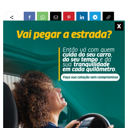
X
NOTÍCIAS RELACIONADAS
Segurança
Homem é preso por descumprir medida protetiva
em Urussanga