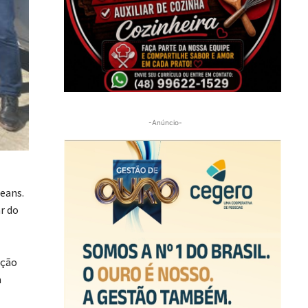
-Anúncio-
eans.
r do
ação
a