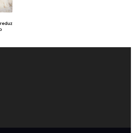
a
 reduz
o