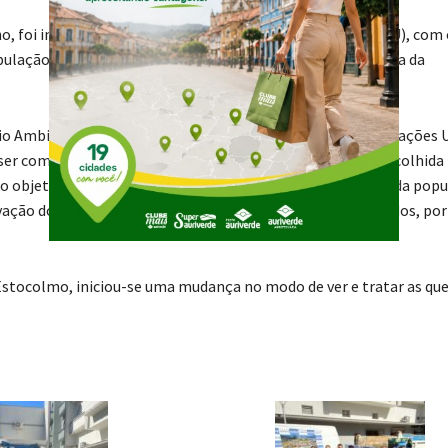
o, foi instituído pela Organização das Nações Unidas (ONU), com 
opulação para os problemas ambientais e para a importância da
Meio Ambiente Humano, em Estocolmo, a Organização das Nações 
ser comemorado todo dia 05 de junho. Essa data, que foi escolhida
o objetivo principal chamar a atenção de todas as esferas da pop
ação dos recursos naturais, que até então eram considerados, por
Estocolmo, iniciou-se uma mudança no modo de ver e tratar as qu