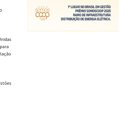
o
Unidas
 para
ulação
estões